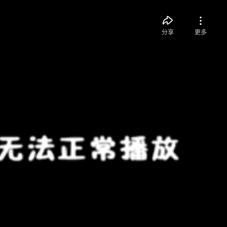
分享
更多