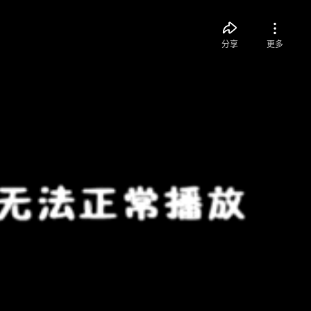
分享
更多