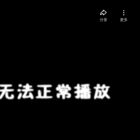
分享
更多