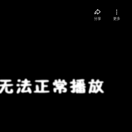
分享
更多