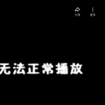
分享
更多