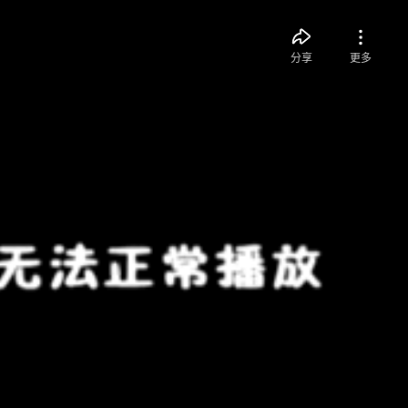
分享
更多