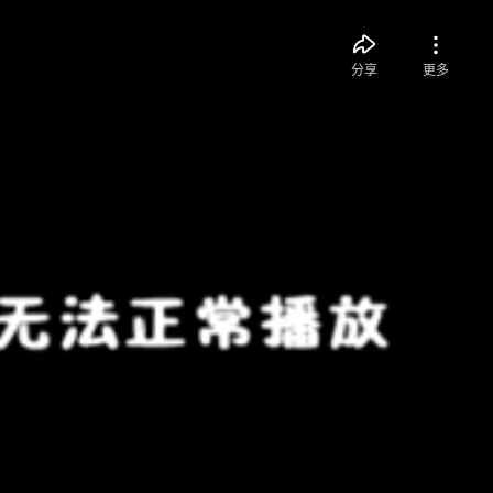
分享
更多