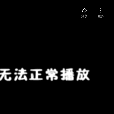
分享
更多