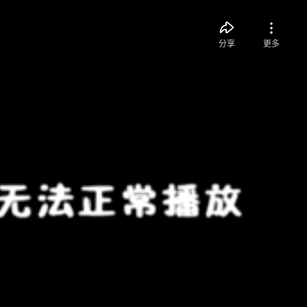
分享
更多