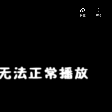
分享
更多