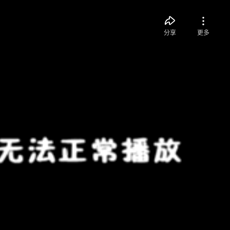
分享
更多