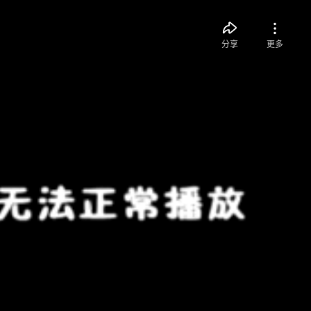
分享
更多