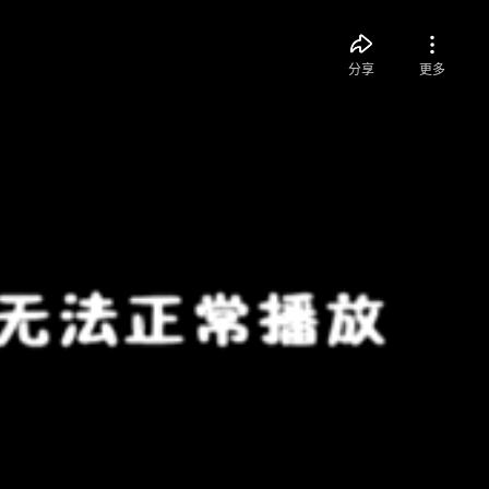
分享
更多