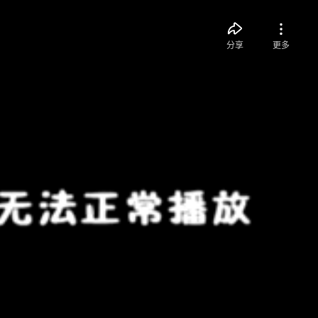
分享
更多