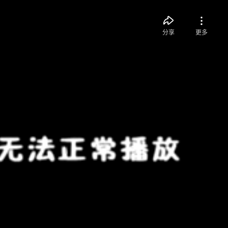
分享
更多