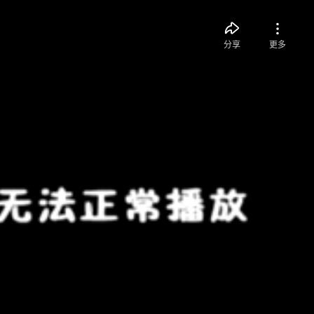
分享
更多