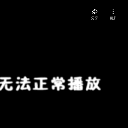
分享
更多