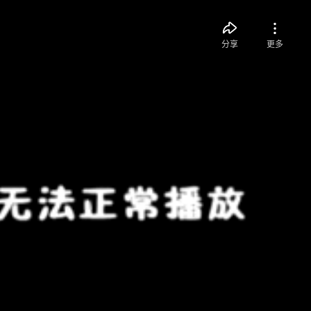
分享
更多