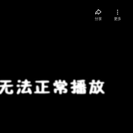
分享
更多