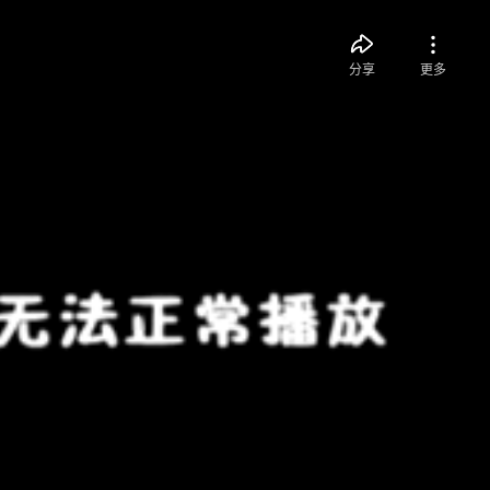
分享
更多