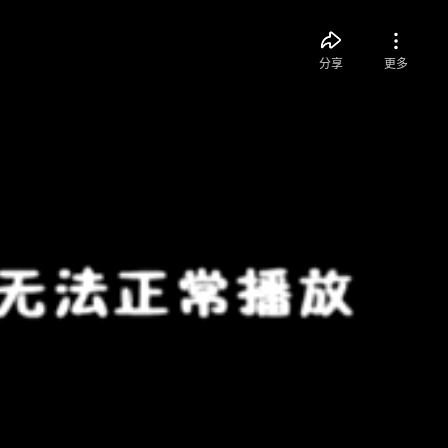
分享
更多