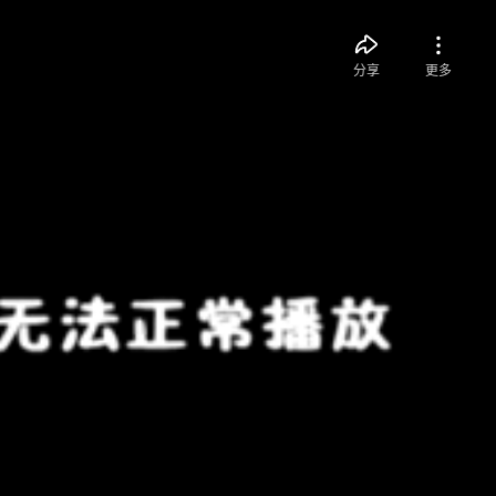
分享
更多