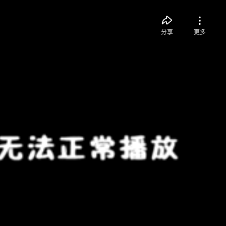
分享
更多