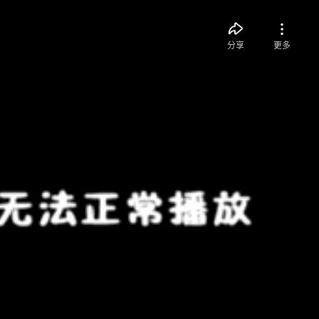
分享
更多