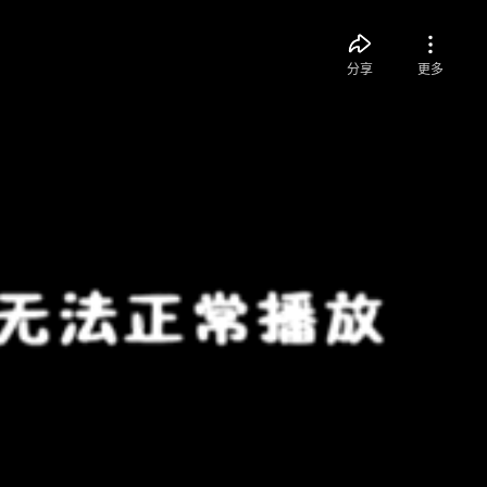
分享
更多