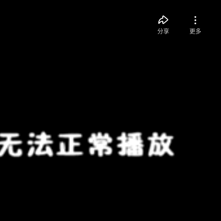
分享
更多