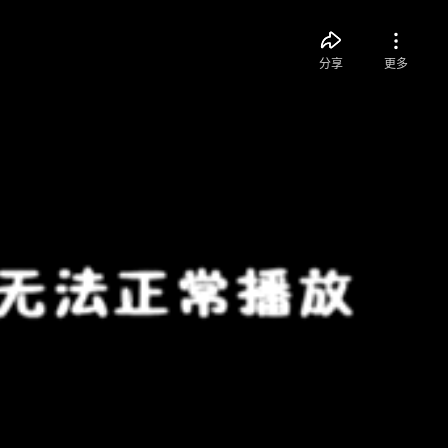
分享
更多