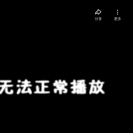
分享
更多