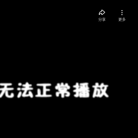
分享
更多