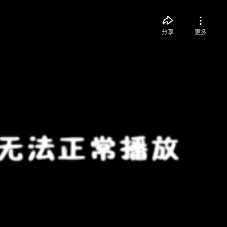
分享
更多