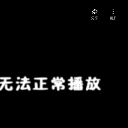
分享
更多