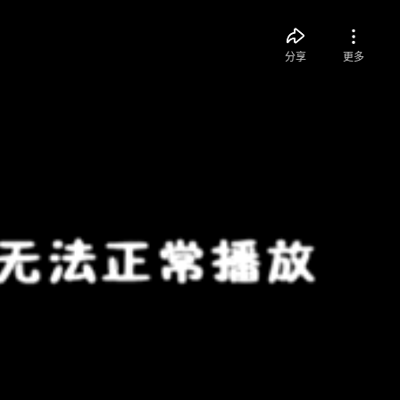
分享
更多