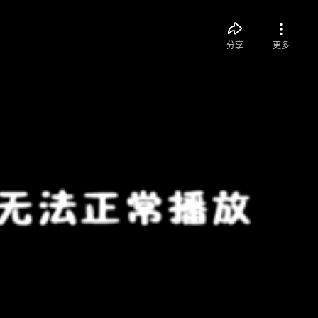
分享
更多