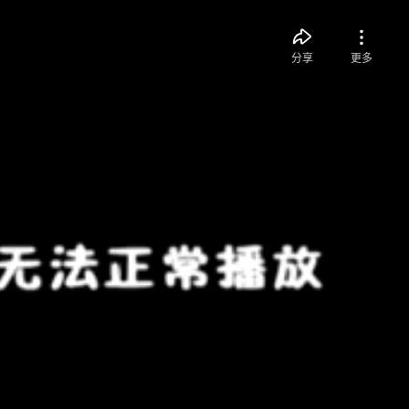
分享
更多