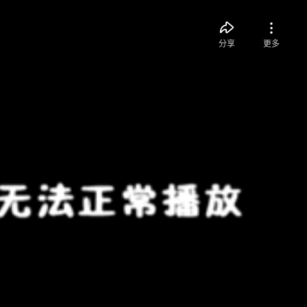
分享
更多