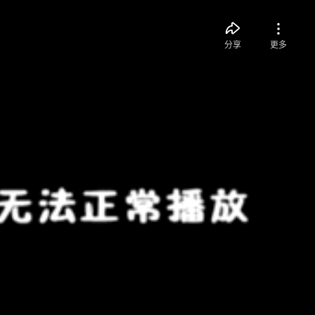
分享
更多