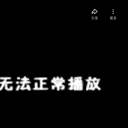
分享
更多