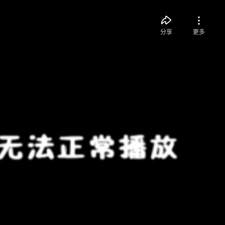
分享
更多