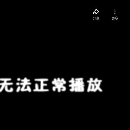
分享
更多