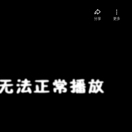
分享
更多