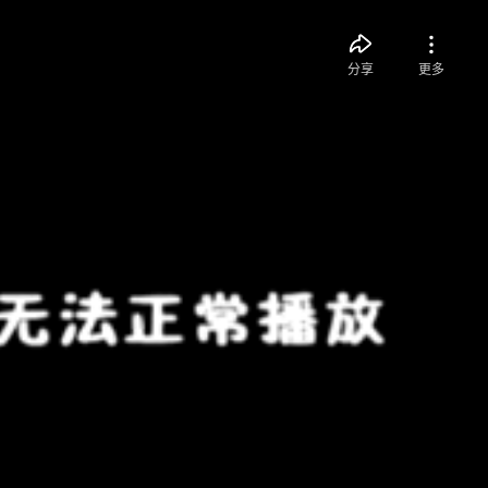
分享
更多