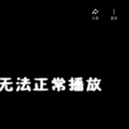
分享
更多