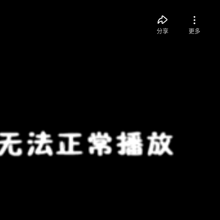
分享
更多