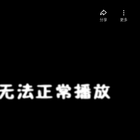
分享
更多