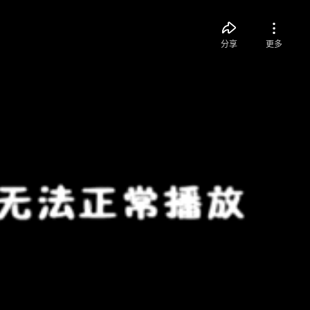
分享
更多