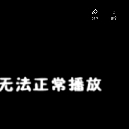
分享
更多