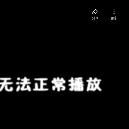
分享
更多