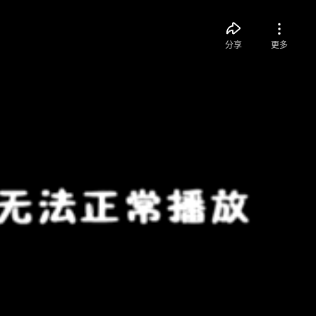
分享
更多