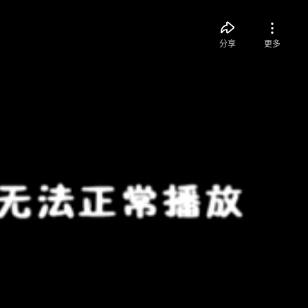
分享
更多