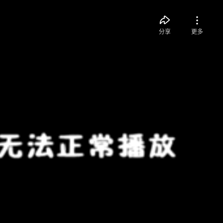
分享
更多